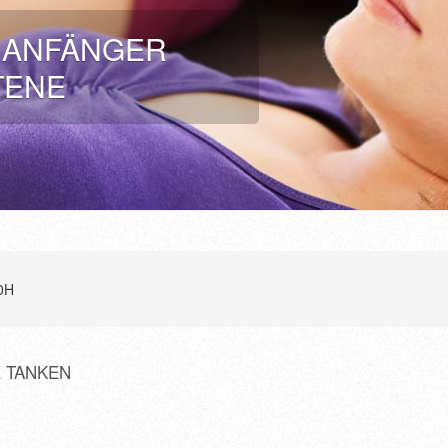
R ANFÄNGER
TENE
00H
E TANKEN