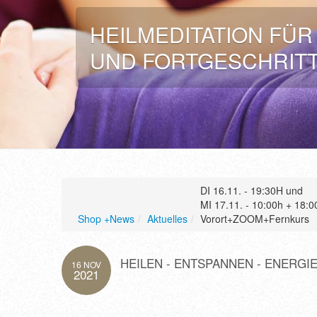
HEILMEDITATION FÜ
UND FORTGESCHRIT
DI 16.11. - 19:30H und
MI 17.11. - 10:00h + 18:
Shop +News
/
Aktuelles
/
Vorort+ZOOM+Fernkurs
HEILEN - ENTSPANNEN - ENERGI
16 NOV
2021