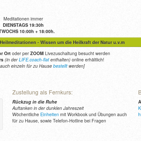
Meditationen immer
DIENSTAGS 19:30h
TWOCHS 10:00h + 18:00h.
Heilmeditationen - Wissen um die Heilkraft der Natur u.v.m
r Ort
oder per
ZOOM
Livezuschaltung besucht werden
rs
(in der
LIFE.coach-flat
enthalten)
online erhältlich!
 auch einzeln für zu Hause
bestellt
werden]
Zustellung als Fernkurs:
B
Rückzug in die Ruhe
A
Auftanken in der dunklen Jahreszeit
K
Wöchentliche
Einheiten
mit Workbook und Übungen auch
h
für zu Hause, sowie Telefon-Hotline bei Fragen