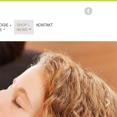
OGIE +
SHOP +
KONTAKT
IS
NEWS
›