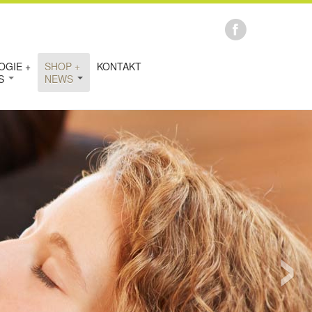
OGIE +
SHOP +
KONTAKT
IS
NEWS
›