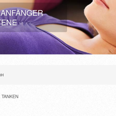
R ANFÄNGER
TENE
00H
E TANKEN