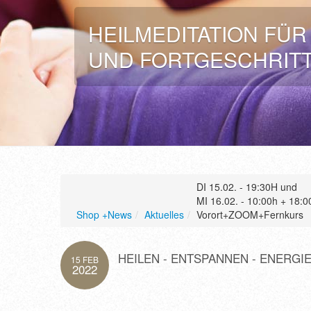
HEILMEDITATION FÜ
UND FORTGESCHRIT
DI 15.02. - 19:30H und
MI 16.02. - 10:00h + 18:
Shop +News
/
Aktuelles
/
Vorort+ZOOM+Fernkurs
HEILEN - ENTSPANNEN - ENERGI
15 FEB
2022