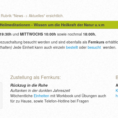
Rubrik "News -> Aktuelles" ersichtlich.
Heilmeditationen - Wissen um die Heilkraft der Natur u.v.m
19:30h
und
MITTWOCHS 10:00h
sowie nochmal
18:00h.
vezuschaltung besucht werden und sind ebenfalls als
Fernkurs
erhältli
thalten)
Jede Einheit kann auch einzeln
bestellt
oder
besucht
werden.
Zustellung als Fernkurs:
B
Rückzug in die Ruhe
A
Auftanken in der dunklen Jahreszeit
K
Wöchentliche
Einheiten
mit Workbook und Übungen auch
h
für zu Hause, sowie Telefon-Hotline bei Fragen