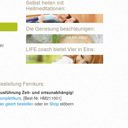
Selbst heilen mit
Heilmeditationen:
Die Genesung beschleunigen:
ch!
LIFE.coach bietet Vier in Eins:
estellung Fernkurs:
usführung Zeit- und ortsunabhängig!
omplettkurs
, [Best-Nr. HM211001]
ier gleich bestellen
oder im
Shop
stöbern